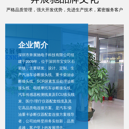
严格品质管理，强大开发优势，先进生产技术，紧密服务客户
企业简介
深圳市奔展驰电子科技有限公司组
建于2009年，位于深圳市宝安区石
岩镇，主要研发、设计、定制、生
产汽油车诊断接头线、重卡柴油诊
断接头线、SCR尿素泵后处理诊断
接头线、电喷摩托车诊断接头线、
汽车传感器检测线束及ECU插头线
束、医疗/理疗仪器配套线缆及其
它高品质电连接方案。是汽车/柴
油重卡诊断仪器配套连接方案领导
者，公司始终坚持务实创新，品质
卓越，客户至上的发展理念。