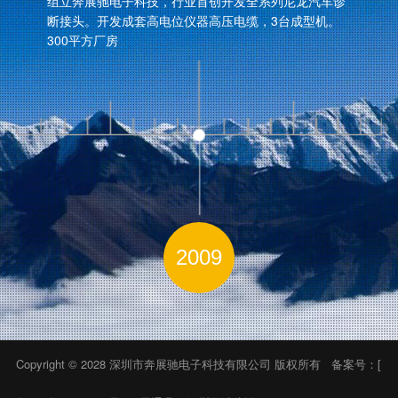
组立奔展驰电子科技，行业首创开发全系列尼龙汽车诊
断接头。开发成套高电位仪器高压电缆，3台成型机。
300平方厂房
2009
1
2
3
4
5
6
7
8
9
10
11
Copyright © 2028 深圳市奔展驰电子科技有限公司 版权所有 备案号：[