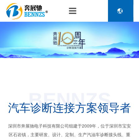

关于奔展驰
产品中心
新闻中心
人力资源
企业介绍
新能源车辆诊断连接
公司新闻
人才政策
电池包诊断接头线
专利荣誉
行业动态
招聘信息
压缩机及其它连接
品控理念
J1962 OBD2系列
金属OBD2接头线
生产设备
塑胶OBD2接头线
公司团队
汽车诊断连接
BENNZS
发展历程
汽油车诊断接头
汽车诊断连接方案领导者
传感器示波线
传感器检测线
重卡工程车辆诊断连接
深圳市奔展驰电子科技有限公司组建于2009年，位于深圳市宝安
区石岩镇，主要研发、设计、定制、生产汽油车诊断接头线、重
重卡诊断接头