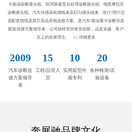
卡柴油诊断接头线、SCR尿素泵后处理诊断接头线、电喷摩托车
SCR尿素泵检测线
ECU刷写波箱克隆接头
诊断接头线、汽车传感器检测线束及ECU插头线束、医疗/理疗仪
器配套线缆及其它高品质电连接方案。是汽车/柴油重卡诊断仪器
摩托机车诊断连接
配套连接方案领导者，公司始终坚持务实创新，品质卓越，客户
摩托车诊断线
至上的发展理念。
>> 详细更多
摩托车转接头
理疗/医疗设备连接
2009
15
10
20
理疗仪器连接线
汽车诊断连
工程/品管人
实用新型外
各种检测/试
通用数据线
接方案领导
员
观专利
验设备
通讯数据线
者
设计开发
奔展驰品牌文化