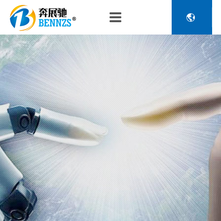

关于奔展驰
产品中心
新闻中心
人力资源
企业介绍
新能源车辆诊断连接
公司新闻
人才政策
10年专注汽车/柴油重卡/SCR尿素泵/摩托车诊断仪器配
电池包诊断接头线
专利荣誉
行业动态
招聘信息
套连接方案,理疗仪器创新配套连接方案.为顺应行业发
压缩机及其它连接
展趋势，不断研发创新。创新卓越品质致力于服务提升
品控理念
J1962 OBD2系列
您的品牌价值。
金属OBD2接头线
生产设备
塑胶OBD2接头线
公司团队
汽车诊断连接
发展历程
汽油车诊断接头
传感器示波线
传感器检测线
重卡工程车辆诊断连接
重卡诊断接头