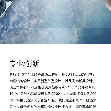
SCR尿素泵检测线
ECU刷写波箱克隆接头
摩托机车诊断连接
摩托车诊断线
摩托车转接头
理疗/医疗设备连接
理疗仪器连接线
通用数据线
专业/创新
通讯数据线
具行业10年以上经验高级工程师运用3D PROE软件进行
设计开发
精密结构设计，实用新型外型设计，以及高精模具设计。
现公司拥有OBD连接器实用新型专利2个，产品外观专利
10个。各种PVC成型模具近2000付，尼龙塑胶模具近200
付。特性试验测试设备近10台。我们完全有能力有经验为
客户提供最优质的汽车诊断仪器连接方案、摩托车诊断仪