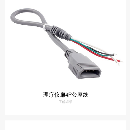
理疗仪圆4P转扁4P导线
了解详情
理疗仪扁4P公座线
了解详细