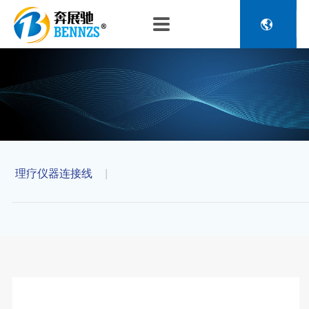

关于奔展驰
产品中心
新闻中心
人力资源
企业介绍
新能源车辆诊断连接
公司新闻
人才政策
电池包诊断接头线
专利荣誉
行业动态
招聘信息
压缩机及其它连接
品控理念
J1962 OBD2系列
金属OBD2接头线
生产设备
塑胶OBD2接头线
理疗仪器连接线
|
公司团队
汽车诊断连接
发展历程
汽油车诊断接头
传感器示波线
传感器检测线
重卡工程车辆诊断连接
重卡诊断接头