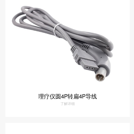
理疗仪扁4P母座线
了解详情
理疗仪圆4P转扁4P导线
了解详细