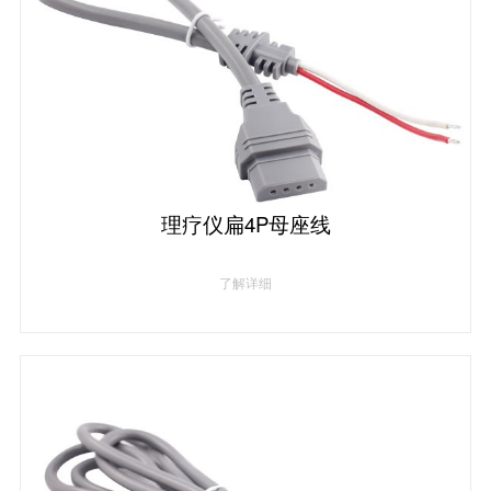
理疗仪扁4P母座线
了解详细