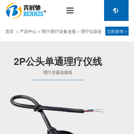

关于奔展驰
产品中心
新闻中心
人力资源
企业介绍
新能源车辆诊断连接
公司新闻
人才政策
首页
>
产品中心
> 理疗/医疗设备连接 > 理疗仪器连
立刻咨询 >
电池包诊断接头线
专利荣誉
行业动态
招聘信息
压缩机及其它连接
接线
品控理念
J1962 OBD2系列
2P公头单通理疗仪线
金属OBD2接头线
生产设备
理疗仪器连接线
塑胶OBD2接头线
公司团队
汽车诊断连接
发展历程
汽油车诊断接头
传感器示波线
传感器检测线
重卡工程车辆诊断连接
重卡诊断接头