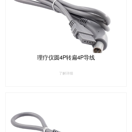
理疗仪圆4P转扁4P导线
了解详细