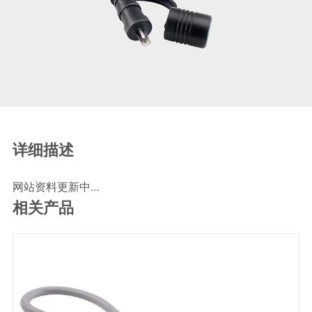
SCR尿素泵检测线
ECU刷写波箱克隆接头
摩托机车诊断连接
摩托车诊断线
摩托车转接头
理疗/医疗设备连接
理疗仪器连接线
详细描述
通用数据线
网站资料更新中...
通讯数据线
相关产品
设计开发