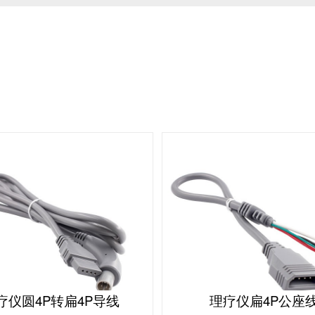
疗仪圆4P转扁4P导线
理疗仪扁4P公座