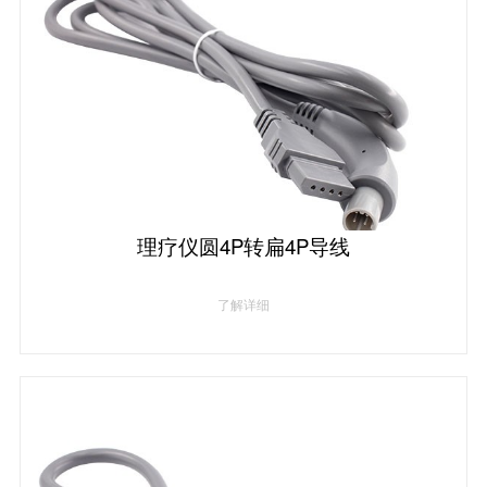
理疗仪圆4P转扁4P导线
了解详细