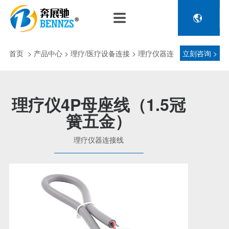

关于奔展驰
产品中心
新闻中心
人力资源
企业介绍
新能源车辆诊断连接
公司新闻
人才政策
首页
>
产品中心
> 理疗/医疗设备连接 > 理疗仪器连
立刻咨询 >
电池包诊断接头线
专利荣誉
行业动态
招聘信息
压缩机及其它连接
接线
品控理念
J1962 OBD2系列
理疗仪4P母座线（1.5冠
金属OBD2接头线
簧五金）
生产设备
塑胶OBD2接头线
公司团队
理疗仪器连接线
汽车诊断连接
发展历程
汽油车诊断接头
传感器示波线
传感器检测线
重卡工程车辆诊断连接
重卡诊断接头