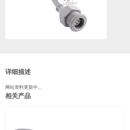
SCR尿素泵检测线
ECU刷写波箱克隆接头
摩托机车诊断连接
摩托车诊断线
摩托车转接头
理疗/医疗设备连接
理疗仪器连接线
通用数据线
详细描述
通讯数据线
网站资料更新中...
设计开发
相关产品