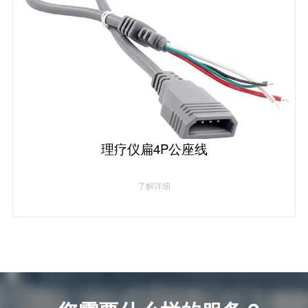
理疗仪扁4P公座线
了解详细