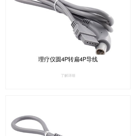
理疗仪圆4P转扁4P导线
了解详细