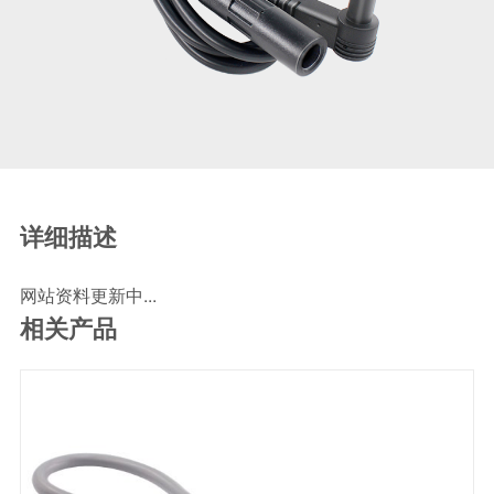
SCR尿素泵检测线
ECU刷写波箱克隆接头
摩托机车诊断连接
摩托车诊断线
摩托车转接头
理疗/医疗设备连接
理疗仪器连接线
详细描述
通用数据线
网站资料更新中...
通讯数据线
相关产品
设计开发