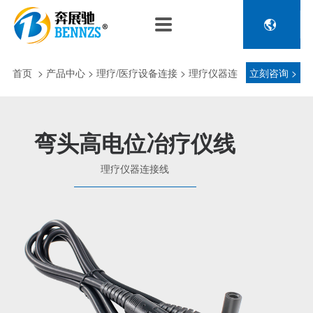

关于奔展驰
产品中心
新闻中心
人力资源
企业介绍
新能源车辆诊断连接
公司新闻
人才政策
首页
>
产品中心
> 理疗/医疗设备连接 > 理疗仪器连
立刻咨询 >
电池包诊断接头线
专利荣誉
行业动态
招聘信息
压缩机及其它连接
接线
品控理念
J1962 OBD2系列
弯头高电位冶疗仪线
金属OBD2接头线
生产设备
理疗仪器连接线
塑胶OBD2接头线
公司团队
汽车诊断连接
发展历程
汽油车诊断接头
传感器示波线
传感器检测线
重卡工程车辆诊断连接
重卡诊断接头