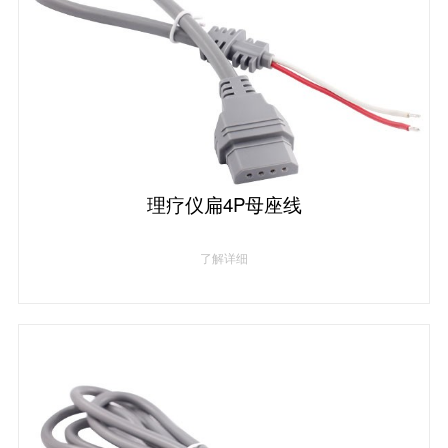
理疗仪扁4P母座线
了解详细