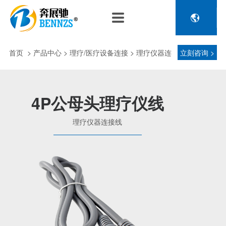

关于奔展驰
产品中心
新闻中心
人力资源
企业介绍
新能源车辆诊断连接
公司新闻
人才政策
首页
>
产品中心
> 理疗/医疗设备连接 > 理疗仪器连
立刻咨询 >
电池包诊断接头线
专利荣誉
行业动态
招聘信息
压缩机及其它连接
接线
品控理念
J1962 OBD2系列
4P公母头理疗仪线
金属OBD2接头线
生产设备
理疗仪器连接线
塑胶OBD2接头线
公司团队
汽车诊断连接
发展历程
汽油车诊断接头
传感器示波线
传感器检测线
重卡工程车辆诊断连接
重卡诊断接头