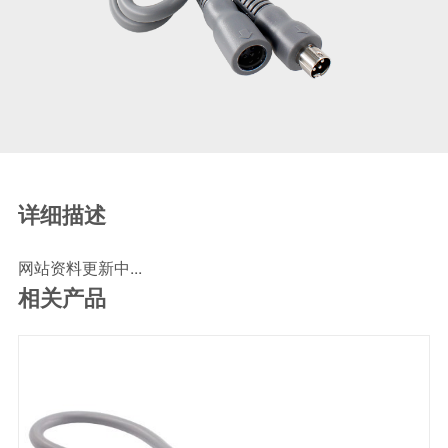
SCR尿素泵检测线
ECU刷写波箱克隆接头
摩托机车诊断连接
摩托车诊断线
摩托车转接头
理疗/医疗设备连接
理疗仪器连接线
详细描述
通用数据线
网站资料更新中...
通讯数据线
相关产品
设计开发