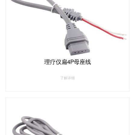
理疗仪扁4P母座线
了解详细