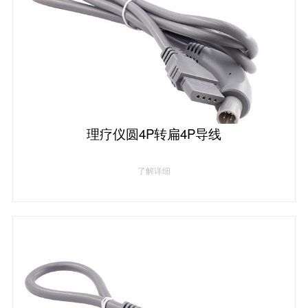
理疗仪圆4P转扁4P导线
了解详细