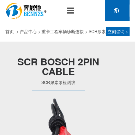

关于奔展驰
产品中心
新闻中心
人力资源
企业介绍
新能源车辆诊断连接
公司新闻
人才政策
首页
>
产品中心
> 重卡工程车辆诊断连接 > SCR尿素
立刻咨询 >
电池包诊断接头线
专利荣誉
行业动态
招聘信息
压缩机及其它连接
泵检测线
品控理念
J1962 OBD2系列
SCR BOSCH 2PIN
金属OBD2接头线
CABLE
生产设备
塑胶OBD2接头线
公司团队
SCR尿素泵检测线
汽车诊断连接
发展历程
汽油车诊断接头
传感器示波线
传感器检测线
重卡工程车辆诊断连接
重卡诊断接头