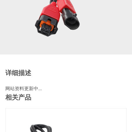
SCR尿素泵检测线
ECU刷写波箱克隆接头
摩托机车诊断连接
摩托车诊断线
摩托车转接头
理疗/医疗设备连接
理疗仪器连接线
通用数据线
详细描述
通讯数据线
网站资料更新中...
设计开发
相关产品