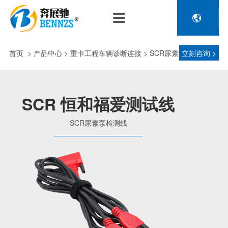

关于奔展驰
产品中心
新闻中心
人力资源
企业介绍
新能源车辆诊断连接
公司新闻
人才政策
首页
>
产品中心
> 重卡工程车辆诊断连接 > SCR尿素
立刻咨询 >
电池包诊断接头线
专利荣誉
行业动态
招聘信息
压缩机及其它连接
泵检测线
品控理念
J1962 OBD2系列
SCR 恒和福爱测试线
金属OBD2接头线
生产设备
SCR尿素泵检测线
塑胶OBD2接头线
公司团队
汽车诊断连接
发展历程
汽油车诊断接头
传感器示波线
传感器检测线
重卡工程车辆诊断连接
重卡诊断接头