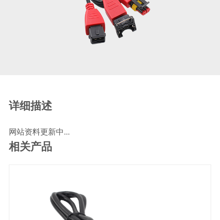
SCR尿素泵检测线
ECU刷写波箱克隆接头
摩托机车诊断连接
摩托车诊断线
摩托车转接头
理疗/医疗设备连接
理疗仪器连接线
详细描述
通用数据线
网站资料更新中...
通讯数据线
相关产品
设计开发