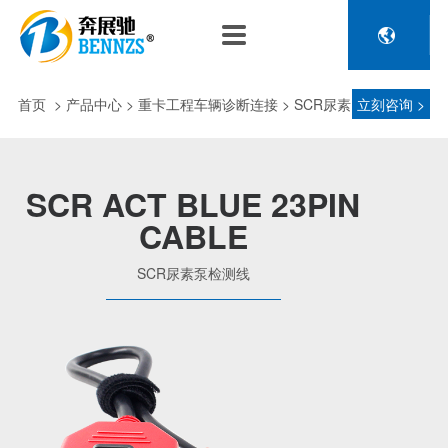

关于奔展驰
产品中心
新闻中心
人力资源
企业介绍
新能源车辆诊断连接
公司新闻
人才政策
首页
>
产品中心
> 重卡工程车辆诊断连接 > SCR尿素
立刻咨询 >
电池包诊断接头线
专利荣誉
行业动态
招聘信息
压缩机及其它连接
泵检测线
品控理念
J1962 OBD2系列
SCR ACT BLUE 23PIN
金属OBD2接头线
CABLE
生产设备
塑胶OBD2接头线
公司团队
SCR尿素泵检测线
汽车诊断连接
发展历程
汽油车诊断接头
传感器示波线
传感器检测线
重卡工程车辆诊断连接
重卡诊断接头