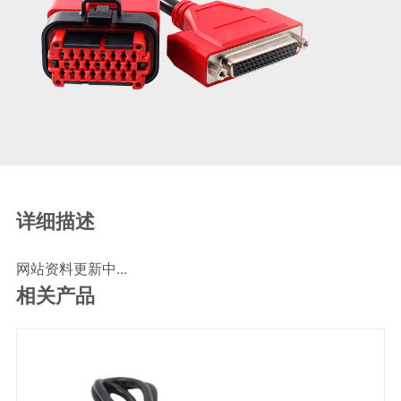
SCR尿素泵检测线
ECU刷写波箱克隆接头
摩托机车诊断连接
摩托车诊断线
摩托车转接头
理疗/医疗设备连接
理疗仪器连接线
通用数据线
详细描述
通讯数据线
网站资料更新中...
设计开发
相关产品