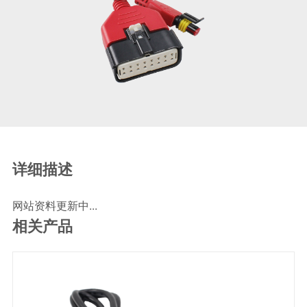
SCR尿素泵检测线
ECU刷写波箱克隆接头
摩托机车诊断连接
摩托车诊断线
摩托车转接头
理疗/医疗设备连接
理疗仪器连接线
通用数据线
详细描述
通讯数据线
网站资料更新中...
设计开发
相关产品