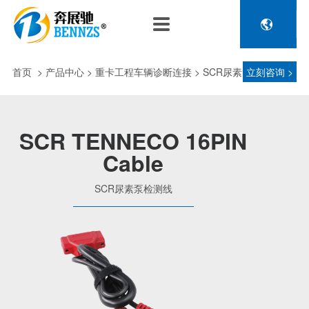

关于奔展驰
产品中心
新闻中心
人力资源
企业介绍
新能源车辆诊断连接
公司新闻
人才政策
首页
>
产品中心
> 重卡工程车辆诊断连接 > SCR尿素
立刻咨询 >
电池包诊断接头线
专利荣誉
行业动态
招聘信息
压缩机及其它连接
泵检测线
品控理念
J1962 OBD2系列
SCR TENNECO 16PIN
金属OBD2接头线
Cable
生产设备
塑胶OBD2接头线
公司团队
SCR尿素泵检测线
汽车诊断连接
发展历程
汽油车诊断接头
传感器示波线
传感器检测线
重卡工程车辆诊断连接
重卡诊断接头