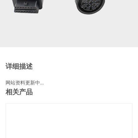
SCR尿素泵检测线
ECU刷写波箱克隆接头
摩托机车诊断连接
摩托车诊断线
摩托车转接头
理疗/医疗设备连接
理疗仪器连接线
详细描述
通用数据线
网站资料更新中...
通讯数据线
相关产品
设计开发