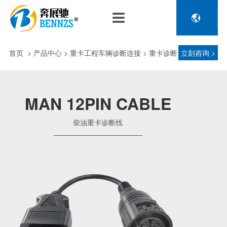

关于奔展驰
产品中心
新闻中心
人力资源
企业介绍
新能源车辆诊断连接
公司新闻
人才政策
首页
>
产品中心
> 重卡工程车辆诊断连接 > 重卡诊断
立刻咨询 >
电池包诊断接头线
专利荣誉
行业动态
招聘信息
压缩机及其它连接
接头 > 柴油重卡诊断线
品控理念
J1962 OBD2系列
MAN 12PIN CABLE
金属OBD2接头线
生产设备
柴油重卡诊断线
塑胶OBD2接头线
公司团队
汽车诊断连接
发展历程
汽油车诊断接头
传感器示波线
传感器检测线
重卡工程车辆诊断连接
重卡诊断接头