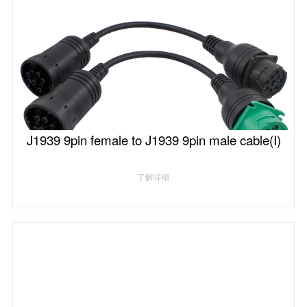
J1939 9pin female to J1939 9pin male cable(I)
了解详细