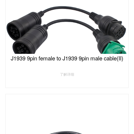
J1939 9pin female to J1939 9pin male cable(II)
了解详细