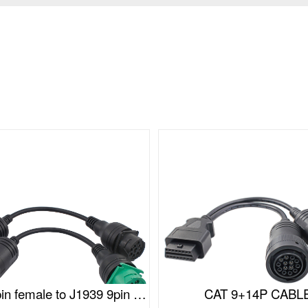
J1939 9pin female to J1939 9pin male cable(II)
CAT 9+14P CABL