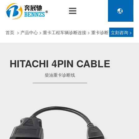

关于奔展驰
产品中心
新闻中心
人力资源
企业介绍
新能源车辆诊断连接
公司新闻
人才政策
首页
>
产品中心
> 重卡工程车辆诊断连接 > 重卡诊断
立刻咨询 >
电池包诊断接头线
专利荣誉
行业动态
招聘信息
压缩机及其它连接
接头 > 柴油重卡诊断线
品控理念
J1962 OBD2系列
HITACHI 4PIN CABLE
金属OBD2接头线
生产设备
柴油重卡诊断线
塑胶OBD2接头线
公司团队
汽车诊断连接
发展历程
汽油车诊断接头
传感器示波线
传感器检测线
重卡工程车辆诊断连接
重卡诊断接头