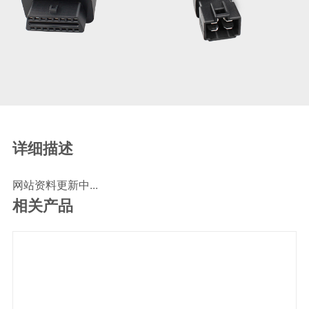
SCR尿素泵检测线
ECU刷写波箱克隆接头
摩托机车诊断连接
摩托车诊断线
摩托车转接头
理疗/医疗设备连接
理疗仪器连接线
详细描述
通用数据线
网站资料更新中...
通讯数据线
相关产品
设计开发