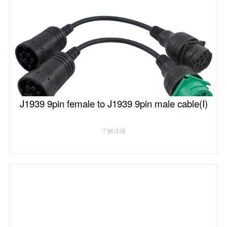
J1939 9pin female to J1939 9pin male cable(I)
了解详细