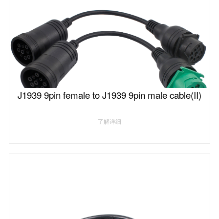
J1939 9pin female to J1939 9pin male cable(II)
了解详细