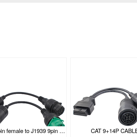
J1939 9pin female to J1939 9pin male cable(II)
CAT 9+14P CABL