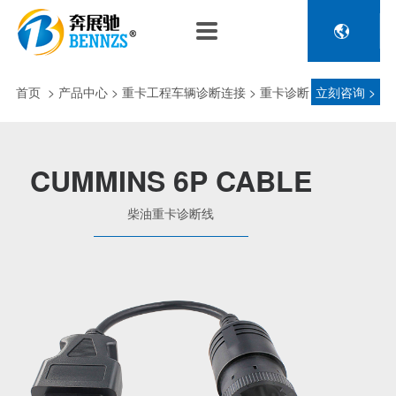

关于奔展驰
产品中心
新闻中心
人力资源
企业介绍
新能源车辆诊断连接
公司新闻
人才政策
首页
>
产品中心
> 重卡工程车辆诊断连接 > 重卡诊断
立刻咨询 >
电池包诊断接头线
专利荣誉
行业动态
招聘信息
压缩机及其它连接
接头 > 柴油重卡诊断线
品控理念
J1962 OBD2系列
CUMMINS 6P CABLE
金属OBD2接头线
生产设备
柴油重卡诊断线
塑胶OBD2接头线
公司团队
汽车诊断连接
发展历程
汽油车诊断接头
传感器示波线
传感器检测线
重卡工程车辆诊断连接
重卡诊断接头