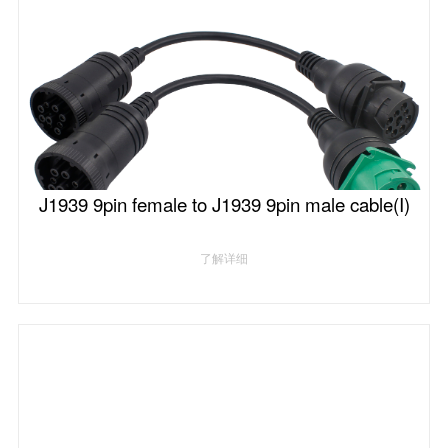
J1939 9pin female to J1939 9pin male cable(I)
了解详细