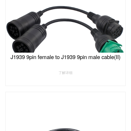
J1939 9pin female to J1939 9pin male cable(II)
了解详细