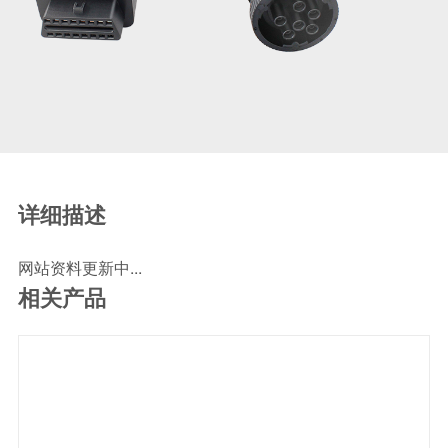
SCR尿素泵检测线
ECU刷写波箱克隆接头
摩托机车诊断连接
摩托车诊断线
摩托车转接头
理疗/医疗设备连接
理疗仪器连接线
详细描述
通用数据线
网站资料更新中...
通讯数据线
相关产品
设计开发