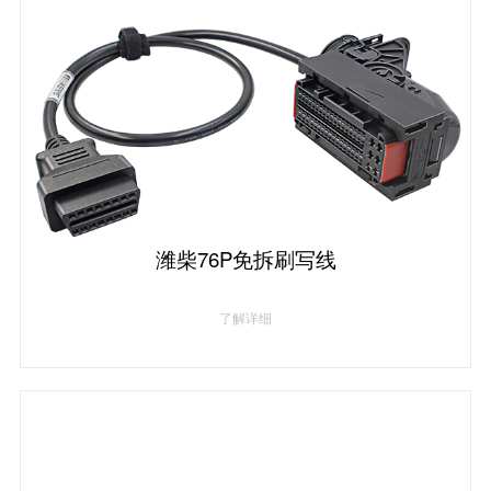
潍柴76P免拆刷写线
了解详细