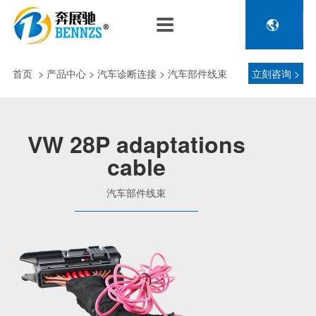

关于奔展驰
产品中心
新闻中心
人力资源
企业介绍
新能源车辆诊断连接
公司新闻
人才政策
首页
>
产品中心
> 汽车诊断连接 > 汽车部件线束
立刻咨询 >
电池包诊断接头线
专利荣誉
行业动态
招聘信息
压缩机及其它连接
品控理念
J1962 OBD2系列
VW 28P adaptations
金属OBD2接头线
cable
生产设备
塑胶OBD2接头线
公司团队
汽车部件线束
汽车诊断连接
发展历程
汽油车诊断接头
传感器示波线
传感器检测线
重卡工程车辆诊断连接
重卡诊断接头