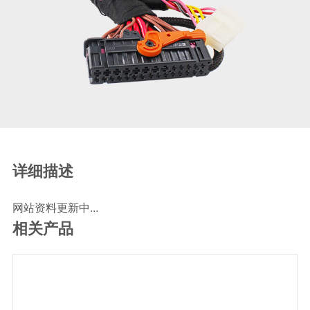
SCR尿素泵检测线
ECU刷写波箱克隆接头
摩托机车诊断连接
摩托车诊断线
摩托车转接头
理疗/医疗设备连接
理疗仪器连接线
通用数据线
详细描述
通讯数据线
网站资料更新中...
设计开发
相关产品