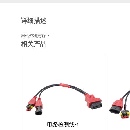
详细描述
网站资料更新中...
相关产品
电路检测线-1