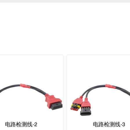
电路检测线-2
电路检测线-3