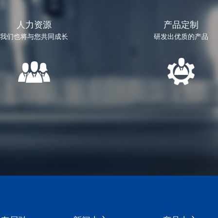
人力资源
产品定制
我们也将与您共同成长
研发出优质的产品