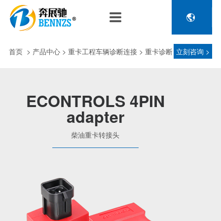

关于奔展驰
产品中心
新闻中心
人力资源
企业介绍
新能源车辆诊断连接
公司新闻
人才政策
首页
>
产品中心
> 重卡工程车辆诊断连接 > 重卡诊断
立刻咨询 >
电池包诊断接头线
专利荣誉
行业动态
招聘信息
压缩机及其它连接
接头 > 柴油重卡转接头
品控理念
J1962 OBD2系列
ECONTROLS 4PIN
金属OBD2接头线
adapter
生产设备
塑胶OBD2接头线
公司团队
柴油重卡转接头
汽车诊断连接
发展历程
汽油车诊断接头
传感器示波线
传感器检测线
重卡工程车辆诊断连接
重卡诊断接头