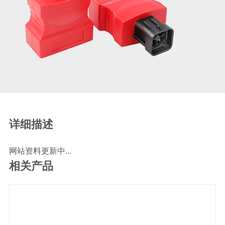
SCR尿素泵检测线
ECU刷写波箱克隆接头
摩托机车诊断连接
摩托车诊断线
摩托车转接头
理疗/医疗设备连接
理疗仪器连接线
通用数据线
详细描述
通讯数据线
网站资料更新中...
设计开发
相关产品