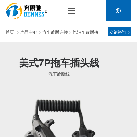

关于奔展驰
产品中心
新闻中心
人力资源
企业介绍
新能源车辆诊断连接
公司新闻
人才政策
首页
>
产品中心
> 汽车诊断连接 > 汽油车诊断接
立刻咨询 >
电池包诊断接头线
专利荣誉
行业动态
招聘信息
压缩机及其它连接
头 > 汽车诊断线
品控理念
J1962 OBD2系列
美式7P拖车插头线
金属OBD2接头线
生产设备
汽车诊断线
塑胶OBD2接头线
公司团队
汽车诊断连接
发展历程
汽油车诊断接头
传感器示波线
传感器检测线
重卡工程车辆诊断连接
重卡诊断接头