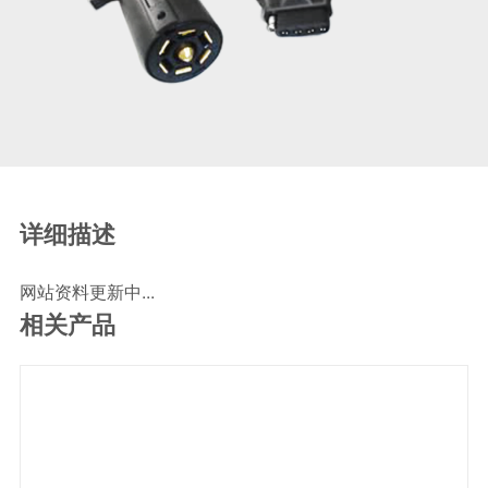
SCR尿素泵检测线
ECU刷写波箱克隆接头
摩托机车诊断连接
摩托车诊断线
摩托车转接头
理疗/医疗设备连接
理疗仪器连接线
详细描述
通用数据线
网站资料更新中...
通讯数据线
相关产品
设计开发