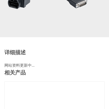
SCR尿素泵检测线
ECU刷写波箱克隆接头
摩托机车诊断连接
摩托车诊断线
摩托车转接头
理疗/医疗设备连接
理疗仪器连接线
详细描述
通用数据线
网站资料更新中...
通讯数据线
相关产品
设计开发