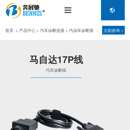

关于奔展驰
产品中心
新闻中心
人力资源
企业介绍
新能源车辆诊断连接
公司新闻
人才政策
首页
>
产品中心
> 汽车诊断连接 > 汽油车诊断接
立刻咨询 >
电池包诊断接头线
专利荣誉
行业动态
招聘信息
压缩机及其它连接
头 > 汽车诊断线
品控理念
J1962 OBD2系列
马自达17P线
金属OBD2接头线
生产设备
汽车诊断线
塑胶OBD2接头线
公司团队
汽车诊断连接
发展历程
汽油车诊断接头
传感器示波线
传感器检测线
重卡工程车辆诊断连接
重卡诊断接头