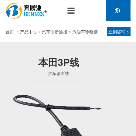

关于奔展驰
产品中心
新闻中心
人力资源
企业介绍
新能源车辆诊断连接
公司新闻
人才政策
首页
>
产品中心
> 汽车诊断连接 > 汽油车诊断接
立刻咨询 >
电池包诊断接头线
专利荣誉
行业动态
招聘信息
压缩机及其它连接
头 > 汽车诊断线
品控理念
J1962 OBD2系列
本田3P线
金属OBD2接头线
生产设备
汽车诊断线
塑胶OBD2接头线
公司团队
汽车诊断连接
发展历程
汽油车诊断接头
传感器示波线
传感器检测线
重卡工程车辆诊断连接
重卡诊断接头