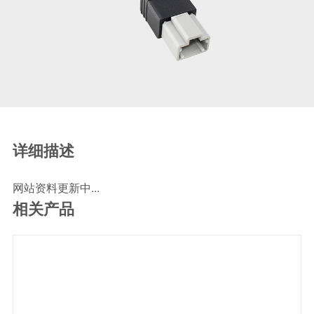
SCR尿素泵检测线
ECU刷写波箱克隆接头
摩托机车诊断连接
摩托车诊断线
摩托车转接头
理疗/医疗设备连接
理疗仪器连接线
详细描述
通用数据线
网站资料更新中...
通讯数据线
相关产品
设计开发