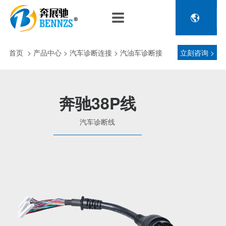

关于奔展驰
产品中心
新闻中心
人力资源
企业介绍
新能源车辆诊断连接
公司新闻
人才政策
首页
>
产品中心
> 汽车诊断连接 > 汽油车诊断接
立刻咨询 >
电池包诊断接头线
专利荣誉
行业动态
招聘信息
压缩机及其它连接
头 > 汽车诊断线
品控理念
J1962 OBD2系列
奔驰38P线
金属OBD2接头线
生产设备
汽车诊断线
塑胶OBD2接头线
公司团队
汽车诊断连接
发展历程
汽油车诊断接头
传感器示波线
传感器检测线
重卡工程车辆诊断连接
重卡诊断接头