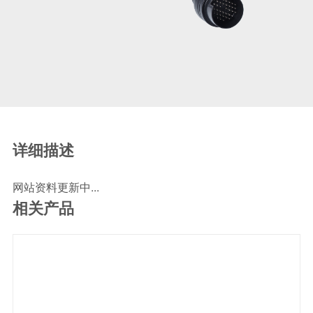
SCR尿素泵检测线
ECU刷写波箱克隆接头
摩托机车诊断连接
摩托车诊断线
摩托车转接头
理疗/医疗设备连接
理疗仪器连接线
详细描述
通用数据线
网站资料更新中...
通讯数据线
相关产品
设计开发