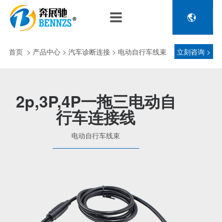

关于奔展驰
产品中心
新闻中心
人力资源
企业介绍
新能源车辆诊断连接
公司新闻
人才政策
首页
>
产品中心
> 汽车诊断连接 > 电动自行车线束
立刻咨询 >
电池包诊断接头线
专利荣誉
行业动态
招聘信息
压缩机及其它连接
品控理念
J1962 OBD2系列
2p,3P,4P一拖三电动自
金属OBD2接头线
行车连接线
生产设备
塑胶OBD2接头线
公司团队
电动自行车线束
汽车诊断连接
发展历程
汽油车诊断接头
传感器示波线
传感器检测线
重卡工程车辆诊断连接
重卡诊断接头