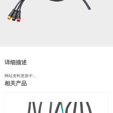
SCR尿素泵检测线
ECU刷写波箱克隆接头
摩托机车诊断连接
摩托车诊断线
摩托车转接头
理疗/医疗设备连接
理疗仪器连接线
通用数据线
详细描述
通讯数据线
网站资料更新中...
设计开发
相关产品