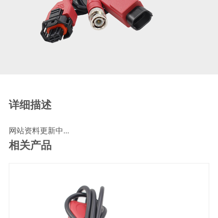
SCR尿素泵检测线
ECU刷写波箱克隆接头
摩托机车诊断连接
摩托车诊断线
摩托车转接头
理疗/医疗设备连接
理疗仪器连接线
详细描述
通用数据线
网站资料更新中...
通讯数据线
相关产品
设计开发