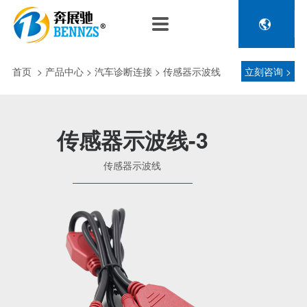

关于奔展驰
产品中心
新闻中心
人力资源
企业介绍
新能源车辆诊断连接
公司新闻
人才政策
首页
>
产品中心
> 汽车诊断连接 > 传感器示波线
立刻咨询 >
电池包诊断接头线
专利荣誉
行业动态
招聘信息
压缩机及其它连接
品控理念
J1962 OBD2系列
传感器示波线-3
金属OBD2接头线
生产设备
传感器示波线
塑胶OBD2接头线
公司团队
汽车诊断连接
发展历程
汽油车诊断接头
传感器示波线
传感器检测线
重卡工程车辆诊断连接
重卡诊断接头