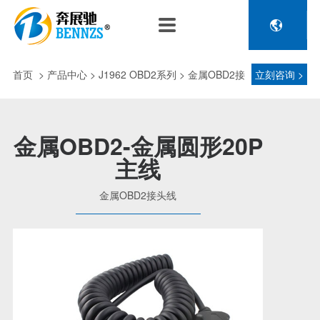

关于奔展驰
产品中心
新闻中心
人力资源
企业介绍
新能源车辆诊断连接
公司新闻
人才政策
首页
>
产品中心
> J1962 OBD2系列 > 金属OBD2接
立刻咨询 >
电池包诊断接头线
专利荣誉
行业动态
招聘信息
压缩机及其它连接
头线
品控理念
J1962 OBD2系列
金属OBD2-金属圆形20P
金属OBD2接头线
主线
生产设备
塑胶OBD2接头线
公司团队
金属OBD2接头线
汽车诊断连接
发展历程
汽油车诊断接头
传感器示波线
传感器检测线
重卡工程车辆诊断连接
重卡诊断接头