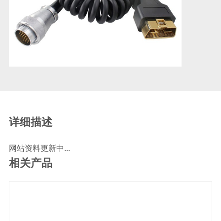
SCR尿素泵检测线
ECU刷写波箱克隆接头
摩托机车诊断连接
摩托车诊断线
摩托车转接头
理疗/医疗设备连接
理疗仪器连接线
通用数据线
详细描述
通讯数据线
网站资料更新中...
设计开发
相关产品