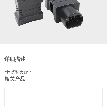
SCR尿素泵检测线
ECU刷写波箱克隆接头
摩托机车诊断连接
摩托车诊断线
摩托车转接头
理疗/医疗设备连接
理疗仪器连接线
通用数据线
详细描述
通讯数据线
网站资料更新中...
设计开发
相关产品