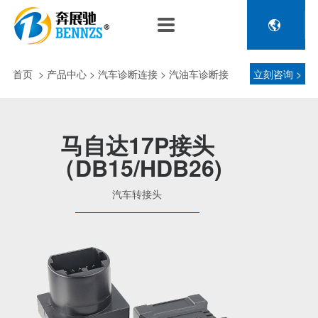

关于奔展驰
产品中心
新闻中心
人力资源
企业介绍
新能源车辆诊断连接
公司新闻
人才政策
首页
>
产品中心
> 汽车诊断连接 > 汽油车诊断接
立刻咨询 >
电池包诊断接头线
专利荣誉
行业动态
招聘信息
压缩机及其它连接
头 > 汽车转接头
品控理念
J1962 OBD2系列
马自达17P接头
金属OBD2接头线
（DB15/HDB26)
生产设备
塑胶OBD2接头线
公司团队
汽车转接头
汽车诊断连接
发展历程
汽油车诊断接头
传感器示波线
传感器检测线
重卡工程车辆诊断连接
重卡诊断接头