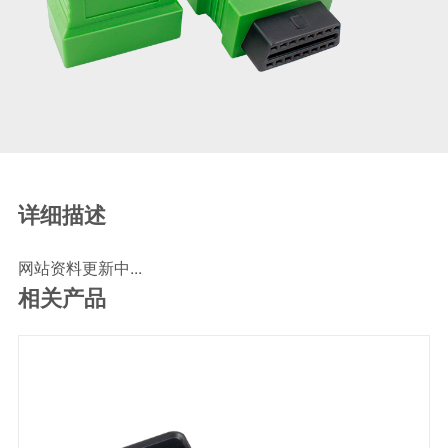
SCR尿素泵检测线
ECU刷写波箱克隆接头
摩托机车诊断连接
摩托车诊断线
摩托车转接头
理疗/医疗设备连接
理疗仪器连接线
详细描述
通用数据线
网站资料更新中...
通讯数据线
相关产品
设计开发