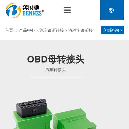

关于奔展驰
产品中心
新闻中心
人力资源
企业介绍
新能源车辆诊断连接
公司新闻
人才政策
首页
>
产品中心
> 汽车诊断连接 > 汽油车诊断接
立刻咨询 >
电池包诊断接头线
专利荣誉
行业动态
招聘信息
压缩机及其它连接
头 > 汽车转接头
品控理念
J1962 OBD2系列
OBD母转接头
金属OBD2接头线
生产设备
汽车转接头
塑胶OBD2接头线
公司团队
汽车诊断连接
发展历程
汽油车诊断接头
传感器示波线
传感器检测线
重卡工程车辆诊断连接
重卡诊断接头