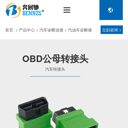

关于奔展驰
产品中心
新闻中心
人力资源
企业介绍
新能源车辆诊断连接
公司新闻
人才政策
首页
>
产品中心
> 汽车诊断连接 > 汽油车诊断接
立刻咨询 >
电池包诊断接头线
专利荣誉
行业动态
招聘信息
压缩机及其它连接
头 > 汽车转接头
品控理念
J1962 OBD2系列
OBD公母转接头
金属OBD2接头线
生产设备
汽车转接头
塑胶OBD2接头线
公司团队
汽车诊断连接
发展历程
汽油车诊断接头
传感器示波线
传感器检测线
重卡工程车辆诊断连接
重卡诊断接头