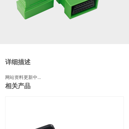
SCR尿素泵检测线
ECU刷写波箱克隆接头
摩托机车诊断连接
摩托车诊断线
摩托车转接头
理疗/医疗设备连接
理疗仪器连接线
详细描述
通用数据线
网站资料更新中...
通讯数据线
相关产品
设计开发