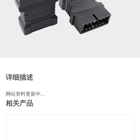
SCR尿素泵检测线
ECU刷写波箱克隆接头
摩托机车诊断连接
摩托车诊断线
摩托车转接头
理疗/医疗设备连接
理疗仪器连接线
通用数据线
详细描述
通讯数据线
网站资料更新中...
设计开发
相关产品