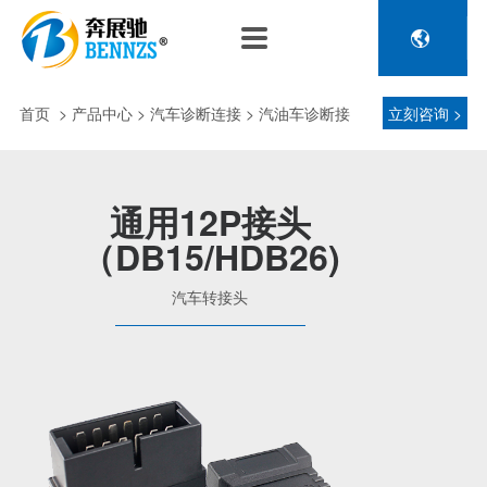

关于奔展驰
产品中心
新闻中心
人力资源
企业介绍
新能源车辆诊断连接
公司新闻
人才政策
首页
>
产品中心
> 汽车诊断连接 > 汽油车诊断接
立刻咨询 >
电池包诊断接头线
专利荣誉
行业动态
招聘信息
压缩机及其它连接
头 > 汽车转接头
品控理念
J1962 OBD2系列
通用12P接头
金属OBD2接头线
（DB15/HDB26)
生产设备
塑胶OBD2接头线
公司团队
汽车转接头
汽车诊断连接
发展历程
汽油车诊断接头
传感器示波线
传感器检测线
重卡工程车辆诊断连接
重卡诊断接头