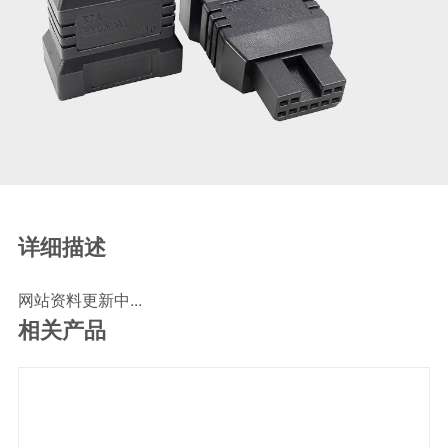
SCR尿素泵检测线
ECU刷写波箱克隆接头
摩托机车诊断连接
摩托车诊断线
摩托车转接头
理疗/医疗设备连接
理疗仪器连接线
通用数据线
详细描述
通讯数据线
网站资料更新中...
设计开发
相关产品