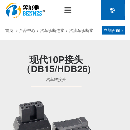

关于奔展驰
产品中心
新闻中心
人力资源
企业介绍
新能源车辆诊断连接
公司新闻
人才政策
首页
>
产品中心
> 汽车诊断连接 > 汽油车诊断接
立刻咨询 >
电池包诊断接头线
专利荣誉
行业动态
招聘信息
压缩机及其它连接
头 > 汽车转接头
品控理念
J1962 OBD2系列
现代10P接头
金属OBD2接头线
（DB15/HDB26)
生产设备
塑胶OBD2接头线
公司团队
汽车转接头
汽车诊断连接
发展历程
汽油车诊断接头
传感器示波线
传感器检测线
重卡工程车辆诊断连接
重卡诊断接头