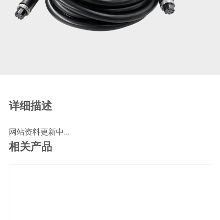
SCR尿素泵检测线
ECU刷写波箱克隆接头
摩托机车诊断连接
摩托车诊断线
摩托车转接头
理疗/医疗设备连接
理疗仪器连接线
详细描述
通用数据线
网站资料更新中...
通讯数据线
相关产品
设计开发