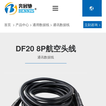

关于奔展驰
产品中心
新闻中心
人力资源
企业介绍
新能源车辆诊断连接
公司新闻
人才政策
首页
>
产品中心
> 通用数据线 > 通讯数据线
立刻咨询 >
电池包诊断接头线
专利荣誉
行业动态
招聘信息
压缩机及其它连接
品控理念
J1962 OBD2系列
DF20 8P航空头线
金属OBD2接头线
生产设备
通讯数据线
塑胶OBD2接头线
公司团队
汽车诊断连接
发展历程
汽油车诊断接头
传感器示波线
传感器检测线
重卡工程车辆诊断连接
重卡诊断接头