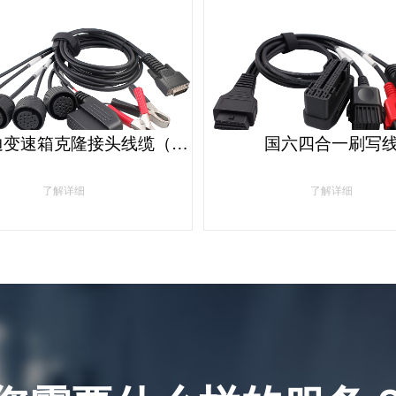
大众奥迪变速箱克隆接头线缆（适应DQ250/DQ200/VL381/VL300/DQ500/DL501等）
国六四合一刷写
了解详细
了解详细