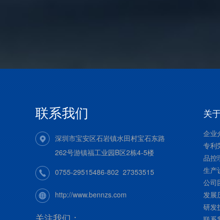
联系我们
关
企业
深圳市宝安区石岩镇水田村宝石东路
专利
262号游镇福工业园B区2栋4-5楼
品控
生产
0755-29515486-802 27353515
公司
发展
http://www.bennzs.com
研发
关注我们：
联系