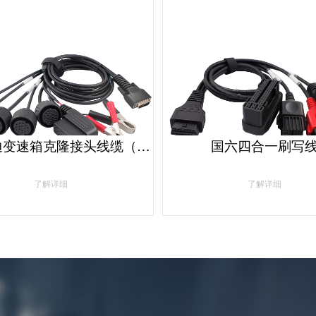
大众奥迪变速箱克隆接头线缆（适应DQ250/DQ200/VL381/VL300/DQ500/DL501等）
国六四合一刷写
了解详细
了解详细