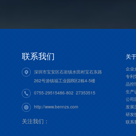
联系我们
关
企业
深圳市宝安区石岩镇水田村宝石东路
专利
262号游镇福工业园B区2栋4-5楼
品控
生产
0755-29515486-802 27353515
公司
发展
http://www.bennzs.com
研发
关注我们：
联系