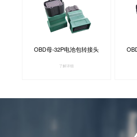
OBD母-32P电池包转接头
OB
了解详细