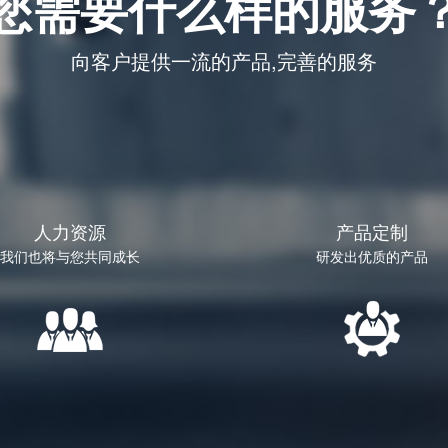
您需要什么样的服务
向客户提供一流的产品,完善的服务
人力资源
产品定制
我们也将与您共同成长
研发出优质的产品