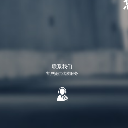
联系我们
客户提供优质服务