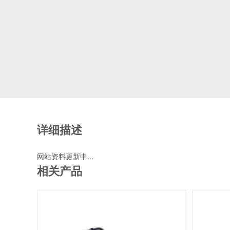
详细描述
网站资料更新中...
相关产品