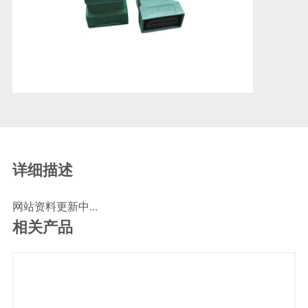
SCR尿素泵检测线
ECU刷写波箱克隆接头
摩托机车诊断连接
摩托车诊断线
摩托车转接头
理疗/医疗设备连接
理疗仪器连接线
通用数据线
详细描述
通讯数据线
网站资料更新中...
设计开发
相关产品