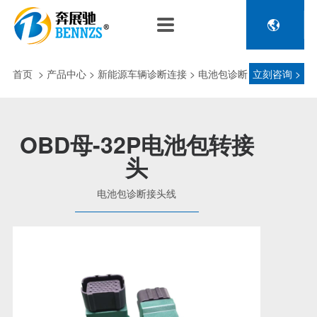

关于奔展驰
产品中心
新闻中心
人力资源
企业介绍
新能源车辆诊断连接
公司新闻
人才政策
首页
>
产品中心
> 新能源车辆诊断连接 > 电池包诊断
立刻咨询 >
电池包诊断接头线
专利荣誉
行业动态
招聘信息
压缩机及其它连接
接头线
品控理念
J1962 OBD2系列
OBD母-32P电池包转接
金属OBD2接头线
头
生产设备
塑胶OBD2接头线
公司团队
电池包诊断接头线
汽车诊断连接
发展历程
汽油车诊断接头
传感器示波线
传感器检测线
重卡工程车辆诊断连接
重卡诊断接头