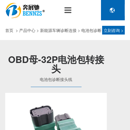

关于奔展驰
产品中心
新闻中心
人力资源
企业介绍
新能源车辆诊断连接
公司新闻
人才政策
首页
>
产品中心
> 新能源车辆诊断连接 > 电池包诊断
立刻咨询 >
电池包诊断接头线
专利荣誉
行业动态
招聘信息
压缩机及其它连接
接头线
品控理念
J1962 OBD2系列
OBD母-32P电池包转接
金属OBD2接头线
头
生产设备
塑胶OBD2接头线
公司团队
电池包诊断接头线
汽车诊断连接
发展历程
汽油车诊断接头
传感器示波线
传感器检测线
重卡工程车辆诊断连接
重卡诊断接头