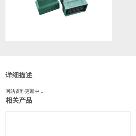
SCR尿素泵检测线
ECU刷写波箱克隆接头
摩托机车诊断连接
摩托车诊断线
摩托车转接头
理疗/医疗设备连接
理疗仪器连接线
通用数据线
详细描述
通讯数据线
网站资料更新中...
设计开发
相关产品