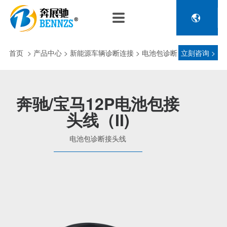

关于奔展驰
产品中心
新闻中心
人力资源
企业介绍
新能源车辆诊断连接
公司新闻
人才政策
首页
>
产品中心
> 新能源车辆诊断连接 > 电池包诊断
立刻咨询 >
电池包诊断接头线
专利荣誉
行业动态
招聘信息
压缩机及其它连接
接头线
品控理念
J1962 OBD2系列
奔驰/宝马12P电池包接
金属OBD2接头线
头线（II)
生产设备
塑胶OBD2接头线
公司团队
电池包诊断接头线
汽车诊断连接
发展历程
汽油车诊断接头
传感器示波线
传感器检测线
重卡工程车辆诊断连接
重卡诊断接头