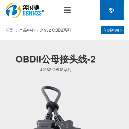

关于奔展驰
产品中心
新闻中心
人力资源
企业介绍
新能源车辆诊断连接
公司新闻
人才政策
首页
>
产品中心
> J1962 OBD2系列
立刻咨询 >
电池包诊断接头线
专利荣誉
行业动态
招聘信息
压缩机及其它连接
品控理念
J1962 OBD2系列
OBDII公母接头线-2
金属OBD2接头线
生产设备
J1962 OBD2系列
塑胶OBD2接头线
公司团队
汽车诊断连接
发展历程
汽油车诊断接头
传感器示波线
传感器检测线
重卡工程车辆诊断连接
重卡诊断接头