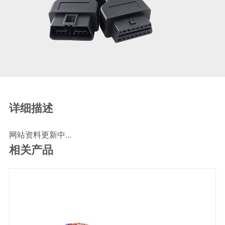
SCR尿素泵检测线
ECU刷写波箱克隆接头
摩托机车诊断连接
摩托车诊断线
摩托车转接头
理疗/医疗设备连接
理疗仪器连接线
详细描述
通用数据线
网站资料更新中...
通讯数据线
相关产品
设计开发