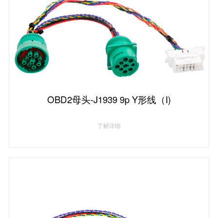
OBD2母头-J1939 9p Y形线（I)
了解详细