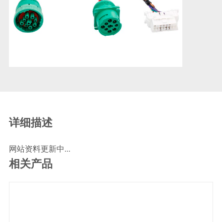
SCR尿素泵检测线
ECU刷写波箱克隆接头
摩托机车诊断连接
摩托车诊断线
摩托车转接头
理疗/医疗设备连接
理疗仪器连接线
通用数据线
详细描述
通讯数据线
网站资料更新中...
设计开发
相关产品