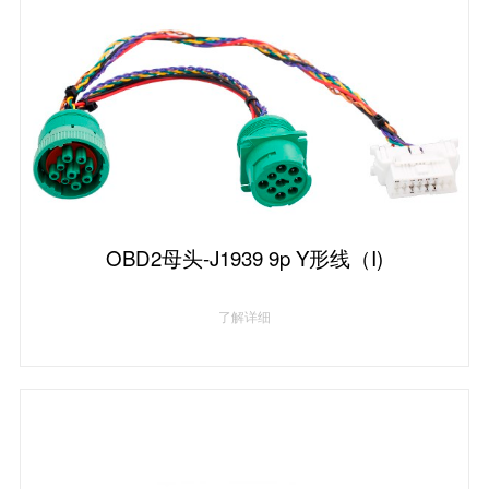
OBD2母头-J1939 9p Y形线（I)
了解详细