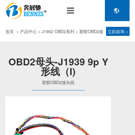

关于奔展驰
产品中心
新闻中心
人力资源
企业介绍
新能源车辆诊断连接
公司新闻
人才政策
首页
>
产品中心
> J1962 OBD2系列 > 塑胶OBD2接
立刻咨询 >
电池包诊断接头线
专利荣誉
行业动态
招聘信息
压缩机及其它连接
头线
品控理念
J1962 OBD2系列
OBD2母头-J1939 9p Y
金属OBD2接头线
形线（I)
生产设备
塑胶OBD2接头线
公司团队
塑胶OBD2接头线
汽车诊断连接
发展历程
汽油车诊断接头
传感器示波线
传感器检测线
重卡工程车辆诊断连接
重卡诊断接头