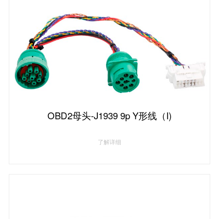
OBD2母头-J1939 9p Y形线（I)
了解详细