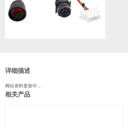
SCR尿素泵检测线
ECU刷写波箱克隆接头
摩托机车诊断连接
摩托车诊断线
摩托车转接头
理疗/医疗设备连接
理疗仪器连接线
通用数据线
详细描述
通讯数据线
网站资料更新中...
设计开发
相关产品