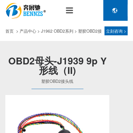

关于奔展驰
产品中心
新闻中心
人力资源
企业介绍
新能源车辆诊断连接
公司新闻
人才政策
首页
>
产品中心
> J1962 OBD2系列 > 塑胶OBD2接
立刻咨询 >
电池包诊断接头线
专利荣誉
行业动态
招聘信息
压缩机及其它连接
头线
品控理念
J1962 OBD2系列
OBD2母头-J1939 9p Y
金属OBD2接头线
形线（II)
生产设备
塑胶OBD2接头线
公司团队
塑胶OBD2接头线
汽车诊断连接
发展历程
汽油车诊断接头
传感器示波线
传感器检测线
重卡工程车辆诊断连接
重卡诊断接头