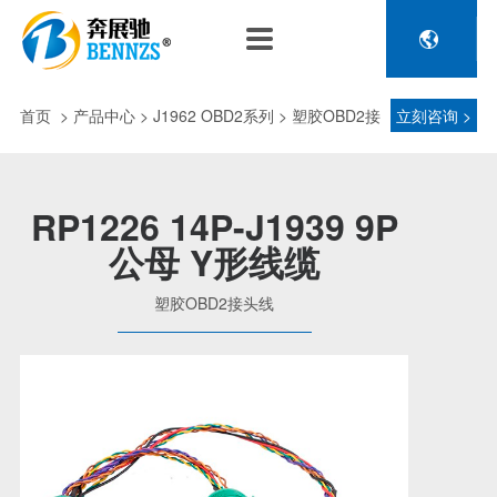

关于奔展驰
产品中心
新闻中心
人力资源
企业介绍
新能源车辆诊断连接
公司新闻
人才政策
首页
>
产品中心
> J1962 OBD2系列 > 塑胶OBD2接
立刻咨询 >
电池包诊断接头线
专利荣誉
行业动态
招聘信息
压缩机及其它连接
头线
品控理念
J1962 OBD2系列
RP1226 14P-J1939 9P
金属OBD2接头线
公母 Y形线缆
生产设备
塑胶OBD2接头线
公司团队
塑胶OBD2接头线
汽车诊断连接
发展历程
汽油车诊断接头
传感器示波线
传感器检测线
重卡工程车辆诊断连接
重卡诊断接头