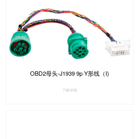
OBD2母头-J1939 9p Y形线（I)
了解详细