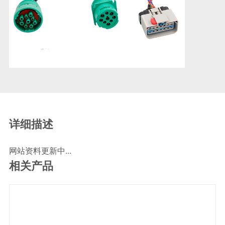
SCR尿素泵检测线
ECU刷写波箱克隆接头
摩托机车诊断连接
摩托车诊断线
摩托车转接头
理疗/医疗设备连接
理疗仪器连接线
通用数据线
详细描述
通讯数据线
网站资料更新中...
设计开发
相关产品