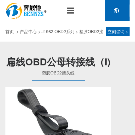

关于奔展驰
产品中心
新闻中心
人力资源
企业介绍
新能源车辆诊断连接
公司新闻
人才政策
首页
>
产品中心
> J1962 OBD2系列 > 塑胶OBD2接
立刻咨询 >
电池包诊断接头线
专利荣誉
行业动态
招聘信息
压缩机及其它连接
头线
品控理念
J1962 OBD2系列
扁线OBD公母转接线（I)
金属OBD2接头线
生产设备
塑胶OBD2接头线
塑胶OBD2接头线
公司团队
汽车诊断连接
发展历程
汽油车诊断接头
传感器示波线
传感器检测线
重卡工程车辆诊断连接
重卡诊断接头