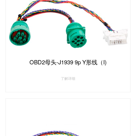
OBD2母头-J1939 9p Y形线（I)
了解详细