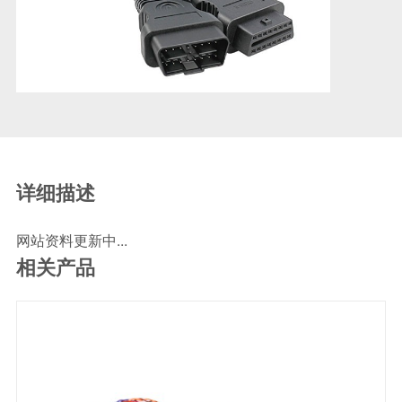
SCR尿素泵检测线
ECU刷写波箱克隆接头
摩托机车诊断连接
摩托车诊断线
摩托车转接头
理疗/医疗设备连接
理疗仪器连接线
详细描述
通用数据线
网站资料更新中...
通讯数据线
相关产品
设计开发