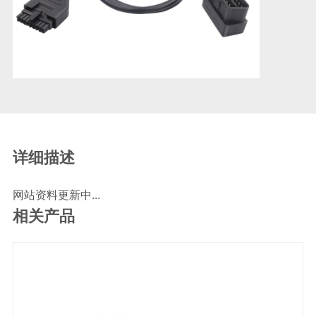
SCR尿素泵检测线
ECU刷写波箱克隆接头
摩托机车诊断连接
摩托车诊断线
摩托车转接头
理疗/医疗设备连接
理疗仪器连接线
详细描述
通用数据线
网站资料更新中...
通讯数据线
相关产品
设计开发