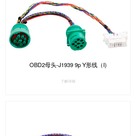
OBD2母头-J1939 9p Y形线（I)
了解详细