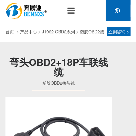

关于奔展驰
产品中心
新闻中心
人力资源
企业介绍
新能源车辆诊断连接
公司新闻
人才政策
首页
>
产品中心
> J1962 OBD2系列 > 塑胶OBD2接
立刻咨询 >
电池包诊断接头线
专利荣誉
行业动态
招聘信息
压缩机及其它连接
头线
品控理念
J1962 OBD2系列
弯头OBD2+18P车联线
金属OBD2接头线
缆
生产设备
塑胶OBD2接头线
公司团队
塑胶OBD2接头线
汽车诊断连接
发展历程
汽油车诊断接头
传感器示波线
传感器检测线
重卡工程车辆诊断连接
重卡诊断接头