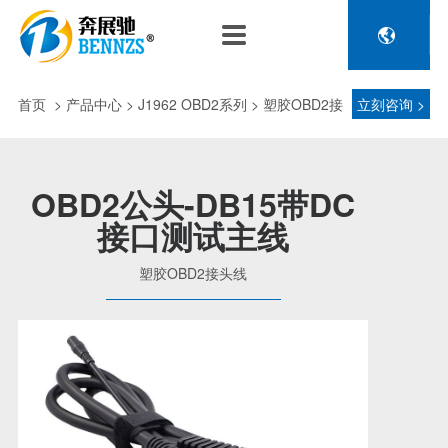

关于奔展驰
产品中心
新闻中心
人力资源
企业介绍
新能源车辆诊断连接
公司新闻
人才政策
首页
>
产品中心
> J1962 OBD2系列 > 塑胶OBD2接
立刻咨询 >
电池包诊断接头线
专利荣誉
行业动态
招聘信息
压缩机及其它连接
头线
品控理念
J1962 OBD2系列
OBD2公头-DB15带DC
金属OBD2接头线
接口测试主线
生产设备
塑胶OBD2接头线
公司团队
塑胶OBD2接头线
汽车诊断连接
发展历程
汽油车诊断接头
传感器示波线
传感器检测线
重卡工程车辆诊断连接
重卡诊断接头