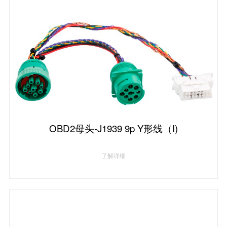
OBD2母头-J1939 9p Y形线（I)
了解详细